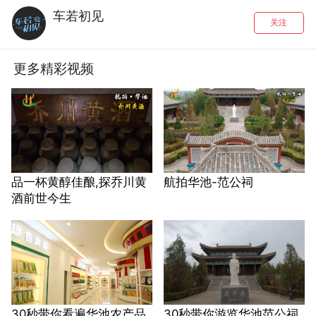
车若初见
关注
更多精彩视频
品一杯黄醇佳酿,探乔川黄
航拍华池-范公祠
酒前世今生
30秒带你看遍华池农产品
30秒带你游览华池范公祠