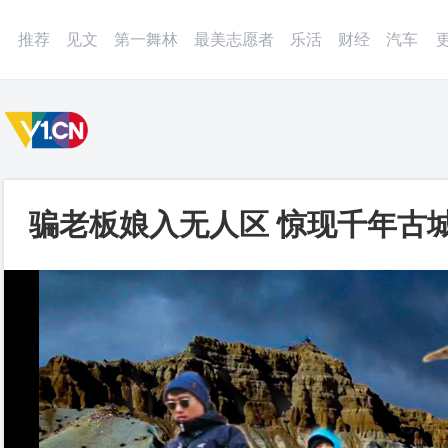
微博
APP
更多
推荐
见文
第一舞林
最美志愿者
乐活
财经
汽车
骗老板娘入无人区 惊现千年古