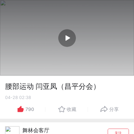
腰部运动 闫亚凤（昌平分会）
04-28 02:38
790
收藏
分享
舞林会客厅
关注