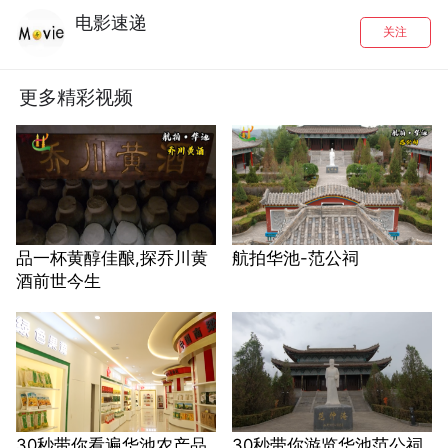
电影速递
关注
更多精彩视频
品一杯黄醇佳酿,探乔川黄
航拍华池-范公祠
酒前世今生
30秒带你看遍华池农产品
30秒带你游览华池范公祠