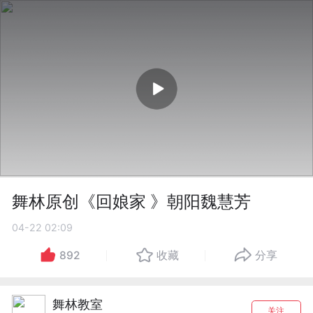
舞林原创《回娘家 》朝阳魏慧芳
04-22 02:09
892
收藏
分享
舞林教室
关注