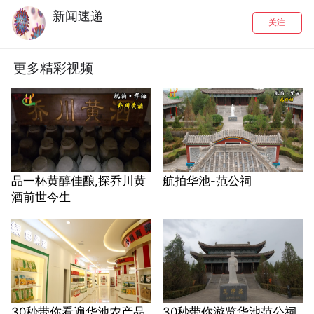
新闻速递
关注
更多精彩视频
品一杯黄醇佳酿,探乔川黄
航拍华池-范公祠
酒前世今生
30秒带你看遍华池农产品
30秒带你游览华池范公祠