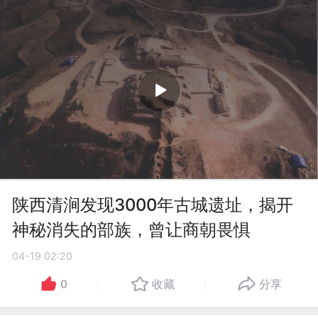
陕西清涧发现3000年古城遗址，揭开
神秘消失的部族，曾让商朝畏惧
04-19 02:20
0
收藏
分享