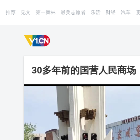
登录
微博
APP
更多
推荐
见文
第一舞林
最美志愿者
乐活
财经
汽车
30多年前的国营人民商场