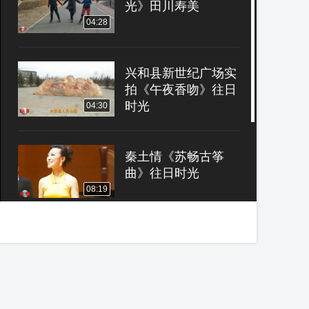
光》田川寿美
04:28
兴和县新世纪广场实
拍《午夜香吻》往日
时光
04:30
秦土情《苏畅古筝
曲》往日时光
08:19
河南平顶山市区街道
上，有30多年前的房
屋
02:22