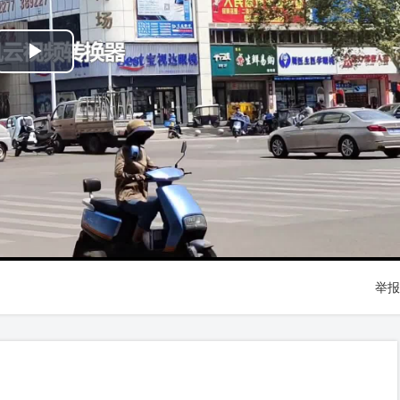
Play
Video
举报