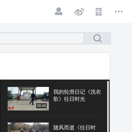
我的轮滑日记《洗衣
歌》往日时光
08:49
随风而逝《往日时