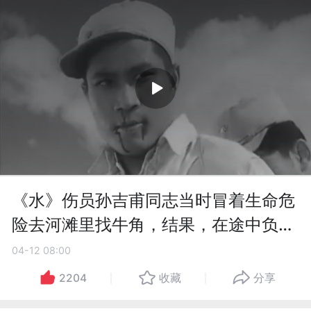
《水》伤员孙吉甫同志当时冒着生命危
险去河滩里找牛角，结果，在途中负伤
被敌人俘虏。
04-12 08:00
2204
收藏
分享