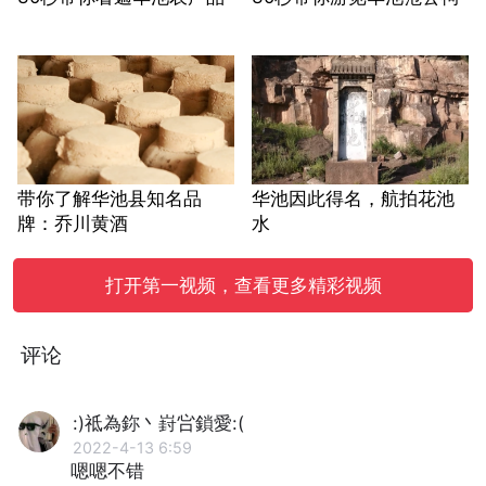
带你了解华池县知名品
华池因此得名，航拍花池
牌：乔川黄酒
水
打开第一视频，查看更多精彩视频
评论
:)祗為鉨丶崶吢鎖愛:(
2022-4-13 6:59
嗯嗯不错