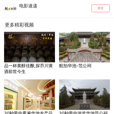
电影速递
关注
更多精彩视频
品一杯黄醇佳酿,探乔川黄
航拍华池-范公祠
酒前世今生
30秒带你看遍华池农产品
30秒带你游览华池范公祠