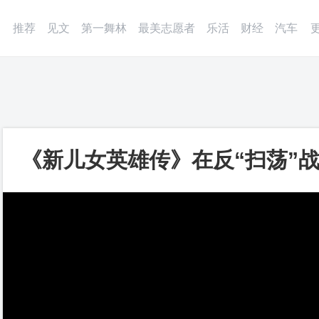
微博
APP
更多
推荐
见文
第一舞林
最美志愿者
乐活
财经
汽车
《新儿女英雄传》在反“扫荡”
屯儿，被何世雄、张金龙百般折