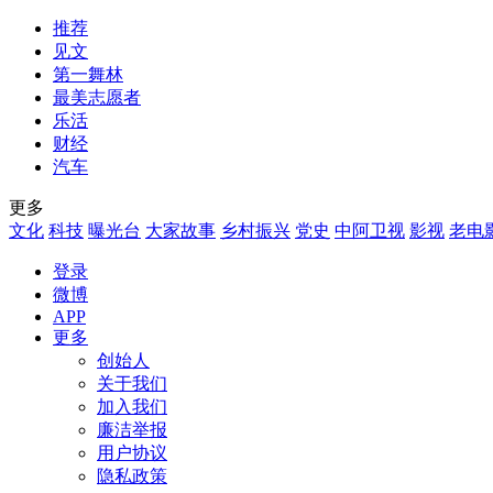
推荐
见文
第一舞林
最美志愿者
乐活
财经
汽车
更多
文化
科技
曝光台
大家故事
乡村振兴
党史
中阿卫视
影视
老电
登录
微博
APP
更多
创始人
关于我们
加入我们
廉洁举报
用户协议
隐私政策