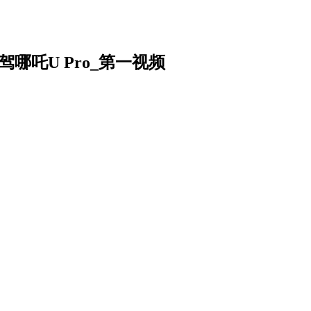
哪吒U Pro_第一视频