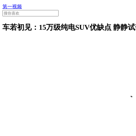
第一视频
车若初见：15万级纯电SUV优缺点 静静试驾