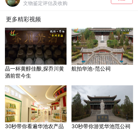
文物鉴定评估及收购
更多精彩视频
品一杯黄醇佳酿,探乔川黄
航拍华池-范公祠
酒前世今生
30秒带你看遍华池农产品
30秒带你游览华池范公祠