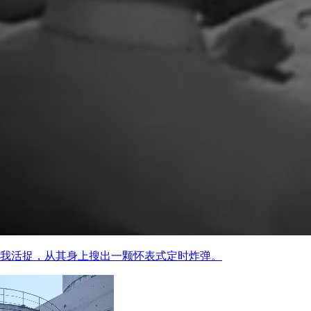
我活捉，从其身上搜出一颗怀表式定时炸弹。