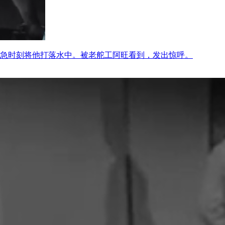
急时刻将他打落水中。被老舵工阿旺看到，发出惊呼。