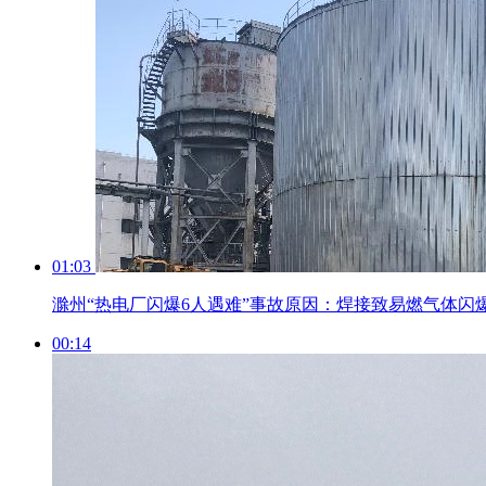
01:03
滁州“热电厂闪爆6人遇难”事故原因：焊接致易燃气体闪
00:14