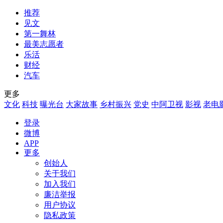
推荐
见文
第一舞林
最美志愿者
乐活
财经
汽车
更多
文化
科技
曝光台
大家故事
乡村振兴
党史
中阿卫视
影视
老电
登录
微博
APP
更多
创始人
关于我们
加入我们
廉洁举报
用户协议
隐私政策