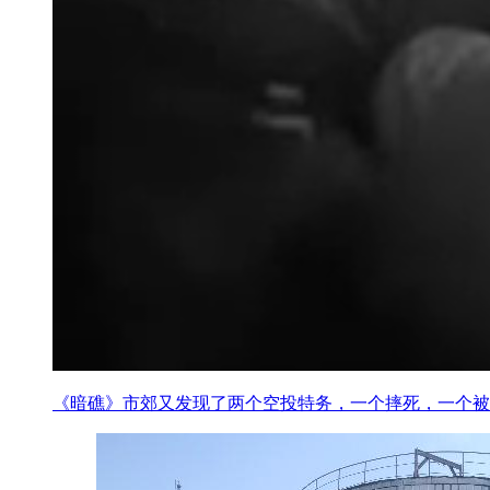
《暗礁》市郊又发现了两个空投特务，一个摔死，一个被