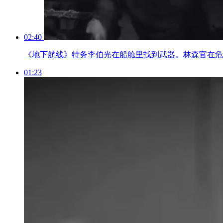
02:40
《地下航线》特务李伯光在船舱里找到武器。林森官在危
01:23