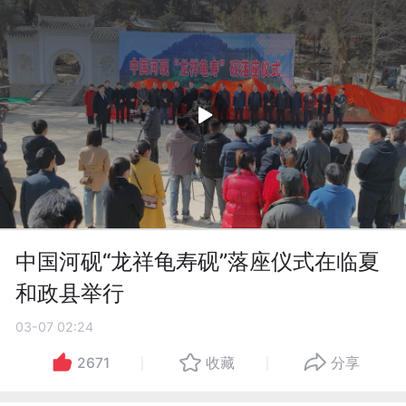
中国河砚“龙祥龟寿砚”落座仪式在临夏
和政县举行
03-07 02:24
2671
收藏
分享