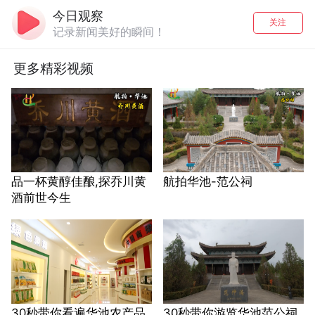
今日观察
关注
记录新闻美好的瞬间！
更多精彩视频
品一杯黄醇佳酿,探乔川黄
航拍华池-范公祠
酒前世今生
30秒带你看遍华池农产品
30秒带你游览华池范公祠