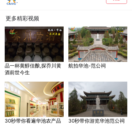
更多精彩视频
品一杯黄醇佳酿,探乔川黄
航拍华池-范公祠
酒前世今生
30秒带你看遍华池农产品
30秒带你游览华池范公祠