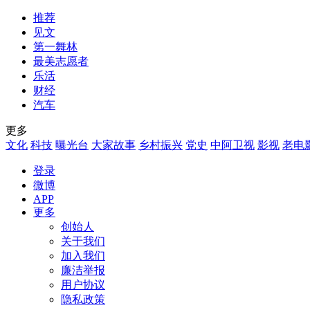
推荐
见文
第一舞林
最美志愿者
乐活
财经
汽车
更多
文化
科技
曝光台
大家故事
乡村振兴
党史
中阿卫视
影视
老电
登录
微博
APP
更多
创始人
关于我们
加入我们
廉洁举报
用户协议
隐私政策