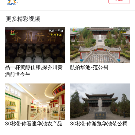
更多精彩视频
品一杯黄醇佳酿,探乔川黄
航拍华池-范公祠
酒前世今生
30秒带你看遍华池农产品
30秒带你游览华池范公祠