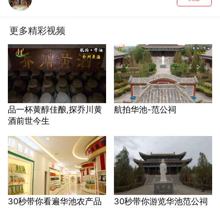
更多精彩视频
品一杯黄醇佳酿,探乔川黄
航拍华池-范公祠
酒前世今生
30秒带你看遍华池农产品
30秒带你游览华池范公祠