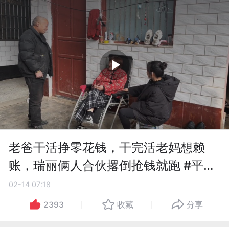
老爸干活挣零花钱，干完活老妈想赖
账，瑞丽俩人合伙撂倒抢钱就跑 #平凡
生活 #关爱老人 #村里日常
02-14 07:18
2393
收藏
分享