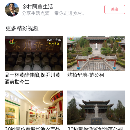
乡村阿董生活
关注
分享生活点滴，带你走进乡村。
更多精彩视频
品一杯黄醇佳酿,探乔川黄
航拍华池-范公祠
酒前世今生
30秒带你看遍华池农产品
30秒带你游览华池范公祠