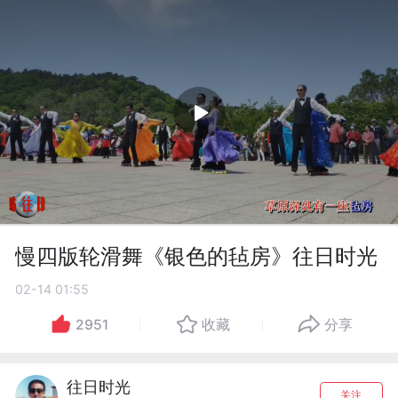
慢四版轮滑舞《银色的毡房》往日时光
02-14 01:55
2951
收藏
分享
往日时光
关注