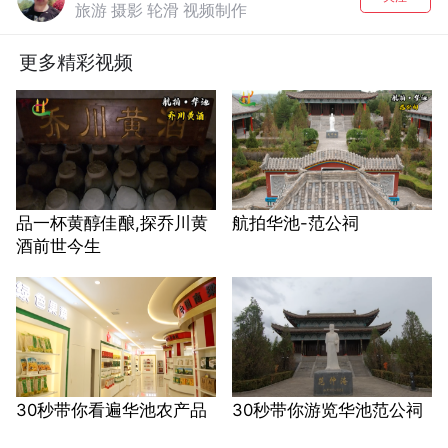
旅游 摄影 轮滑 视频制作
更多精彩视频
品一杯黄醇佳酿,探乔川黄
航拍华池-范公祠
酒前世今生
30秒带你看遍华池农产品
30秒带你游览华池范公祠