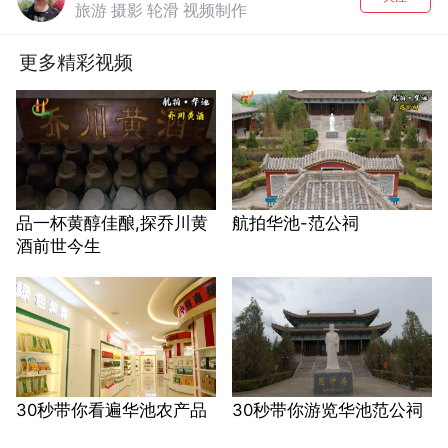
旅游 摄影 轮滑 视频制作
更多精彩视频
品一杯黄醇佳酿,探乔川黄
航拍华池-范公祠
酒前世今生
30秒带你看遍华池农产品
30秒带你游览华池范公祠