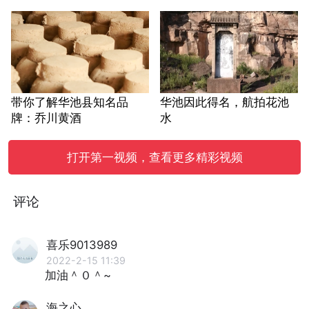
带你了解华池县知名品
华池因此得名，航拍花池
牌：乔川黄酒
水
打开第一视频，查看更多精彩视频
评论
喜乐9013989
2022-2-15 11:39
加油＾０＾~
海之心