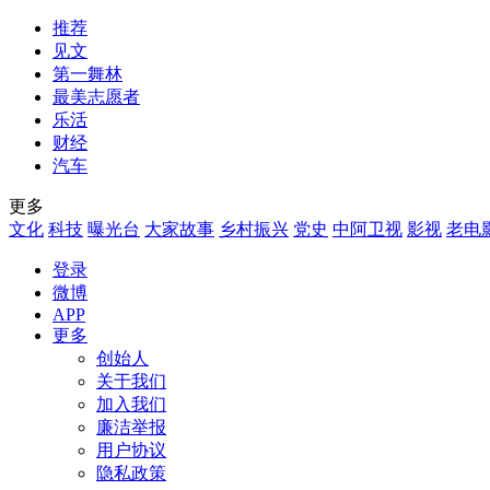
推荐
见文
第一舞林
最美志愿者
乐活
财经
汽车
更多
文化
科技
曝光台
大家故事
乡村振兴
党史
中阿卫视
影视
老电
登录
微博
APP
更多
创始人
关于我们
加入我们
廉洁举报
用户协议
隐私政策