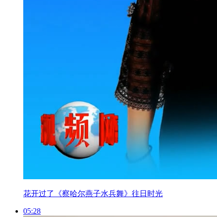
花开过了《察哈尔燕子水兵舞》往日时光
05:28