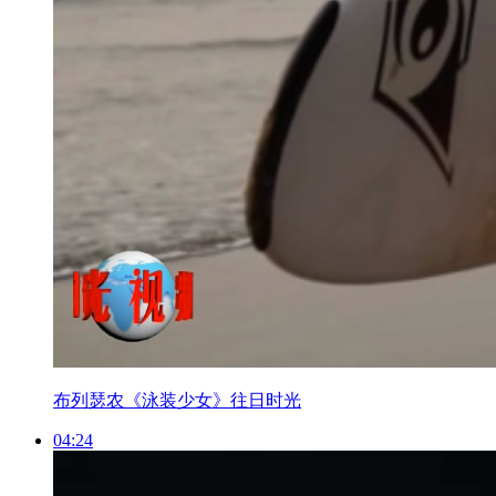
布列瑟农《泳装少女》往日时光
04:24