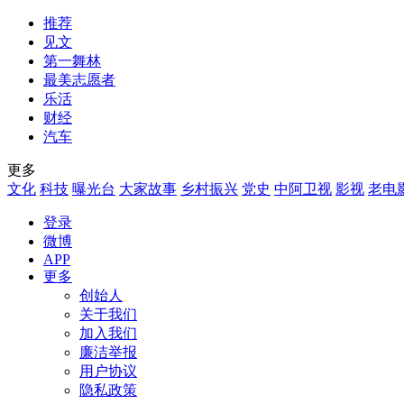
推荐
见文
第一舞林
最美志愿者
乐活
财经
汽车
更多
文化
科技
曝光台
大家故事
乡村振兴
党史
中阿卫视
影视
老电
登录
微博
APP
更多
创始人
关于我们
加入我们
廉洁举报
用户协议
隐私政策