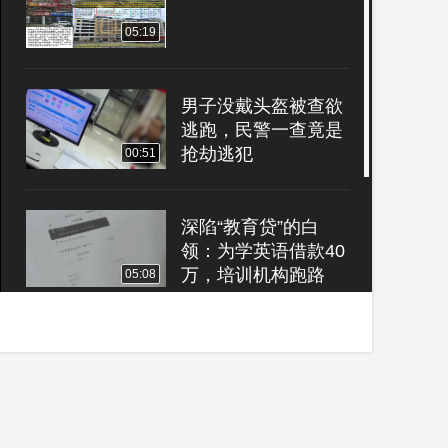
05:19
男子没戴头盔被查欲
逃跑，民警一查竟是
抢劫逃犯
00:51
深陷“教育贷”的白
领：为学英语借款40
万，培训机构跑路
05:08
上海孤老过世房产无
主认领公告发出后
13个侄甥辈出现了
01:58