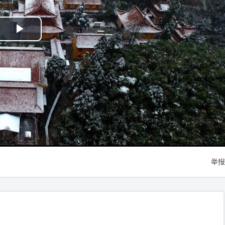
Play
Video
举报