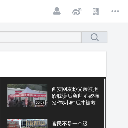
西安网友称父亲被拒
诊耽误后离世 心绞痛
发作8小时后才被救
00:57
治
官民不是一个级