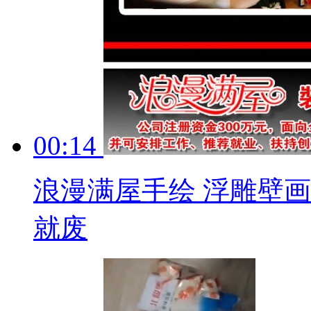
00:14
浪漫满屋手绘 浮雕壁画
就废