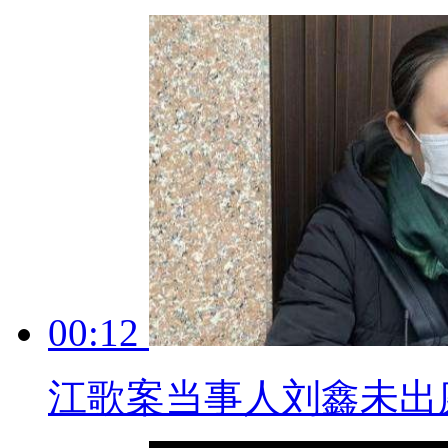
00:12
江歌案当事人刘鑫未出