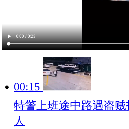
00:15
特警上班途中路遇盗贼
人