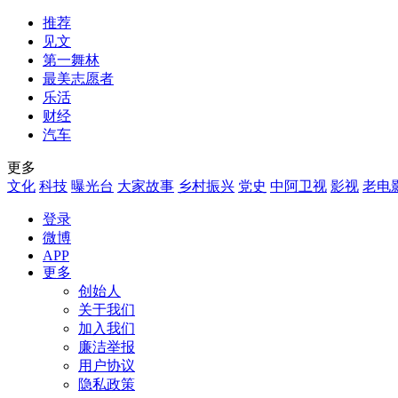
推荐
见文
第一舞林
最美志愿者
乐活
财经
汽车
更多
文化
科技
曝光台
大家故事
乡村振兴
党史
中阿卫视
影视
老电
登录
微博
APP
更多
创始人
关于我们
加入我们
廉洁举报
用户协议
隐私政策