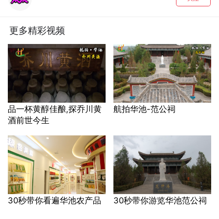
更多精彩视频
品一杯黄醇佳酿,探乔川黄
航拍华池-范公祠
酒前世今生
30秒带你看遍华池农产品
30秒带你游览华池范公祠