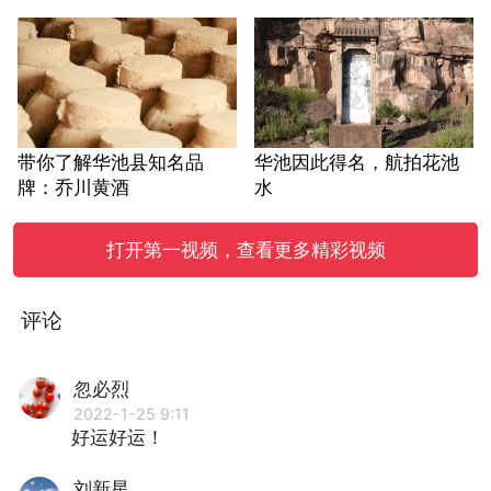
带你了解华池县知名品
华池因此得名，航拍花池
牌：乔川黄酒
水
打开第一视频，查看更多精彩视频
评论
忽必烈
2022-1-25 9:11
好运好运！
刘新星