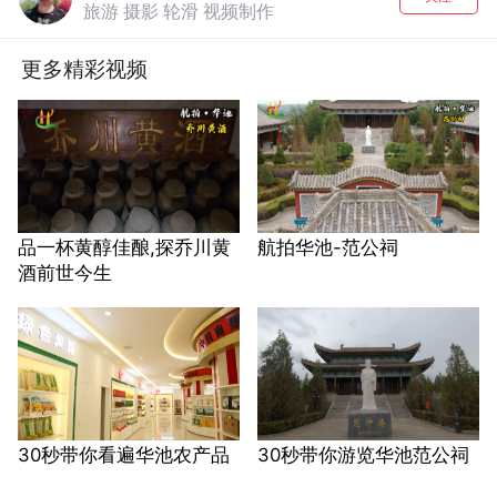
旅游 摄影 轮滑 视频制作
更多精彩视频
品一杯黄醇佳酿,探乔川黄
航拍华池-范公祠
酒前世今生
30秒带你看遍华池农产品
30秒带你游览华池范公祠