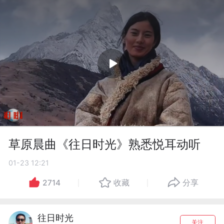
草原晨曲《往日时光》熟悉悦耳动听
01-23 12:21
2714
收藏
分享
往日时光
关注