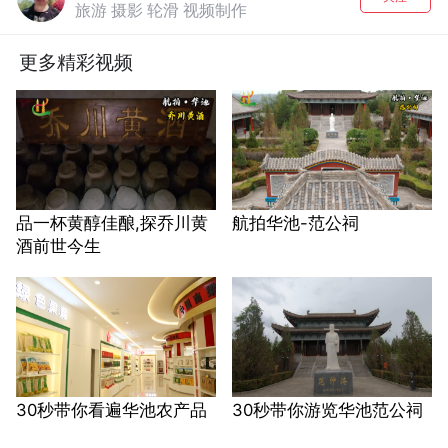
旅游 摄影 轮滑 视频制作
更多精彩视频
品一杯黄醇佳酿,探乔川黄
航拍华池-范公祠
酒前世今生
30秒带你看遍华池农产品
30秒带你游览华池范公祠