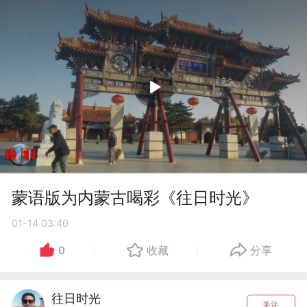
蒙语版为内蒙古喝彩《往日时光》
01-14 03:40
0
收藏
分享
往日时光
关注