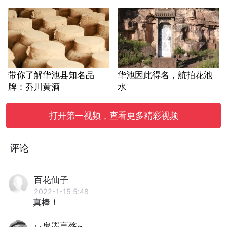
带你了解华池县知名品
华池因此得名，航拍花池
牌：乔川黄酒
水
打开第一视频，查看更多精彩视频
评论
百花仙子
2022-1-15 5:48
真棒！
ぃ鬼墨言殇~