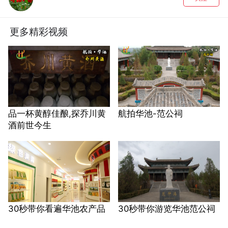
更多精彩视频
品一杯黄醇佳酿,探乔川黄
航拍华池-范公祠
酒前世今生
30秒带你看遍华池农产品
30秒带你游览华池范公祠