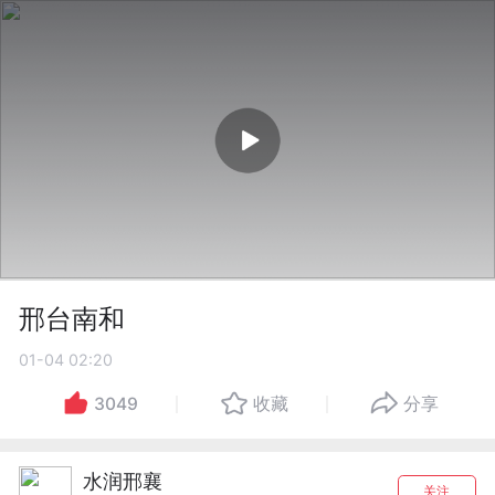
邢台南和
01-04 02:20
3049
收藏
分享
水润邢襄
关注