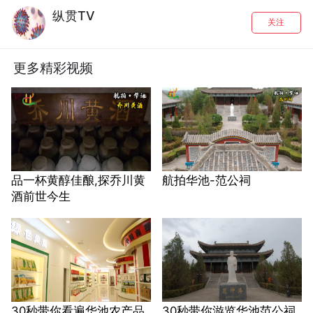
纵贯TV
关注
更多精彩视频
品一杯黄醇佳酿,探乔川黄
航拍华池-范公祠
酒前世今生
30秒带你看遍华池农产品
30秒带你游览华池范公祠