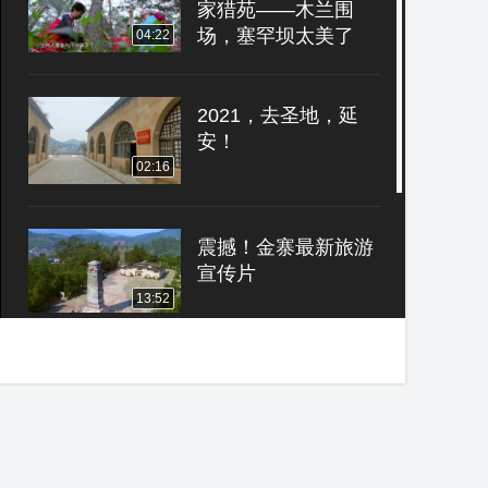
家猎苑——木兰围
场，塞罕坝太美了
04:22
2021，去圣地，延
安！
02:16
震撼！金寨最新旅游
宣传片
13:52
皇家贵族们木兰秋狝
途中的一个重要地点-
丰宁
07:06