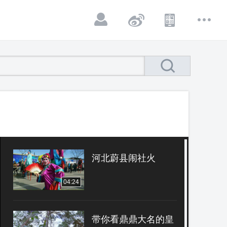
河北蔚县闹社火
04:24
带你看鼎鼎大名的皇