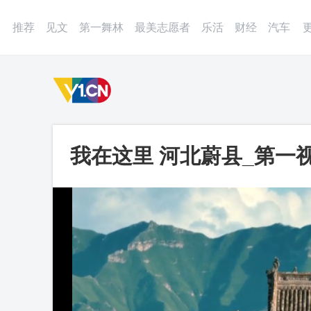
登录
微博
APP
更多
推荐
见文
第一舞林
最美志愿者
乐活
财经
汽车
我在这里 河北蔚县_第一