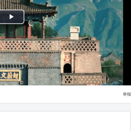
Play
Video
举报