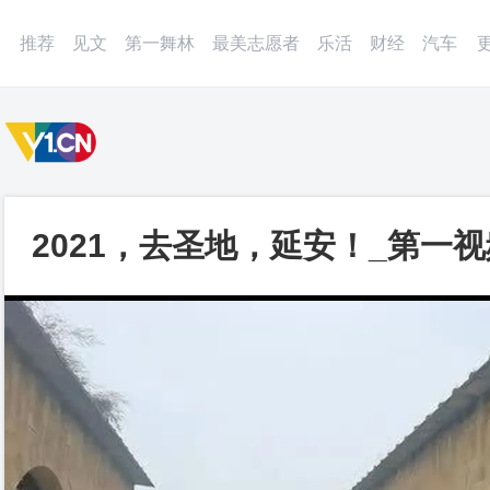
微博
APP
更多
推荐
见文
第一舞林
最美志愿者
乐活
财经
汽车
2021，去圣地，延安！_第一视