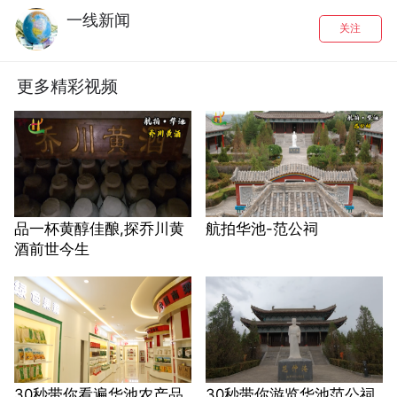
一线新闻
关注
更多精彩视频
品一杯黄醇佳酿,探乔川黄
航拍华池-范公祠
酒前世今生
30秒带你看遍华池农产品
30秒带你游览华池范公祠