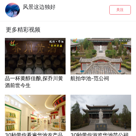
风景这边独好
关注
更多精彩视频
品一杯黄醇佳酿,探乔川黄
航拍华池-范公祠
酒前世今生
30秒带你看遍华池农产品
30秒带你游览华池范公祠