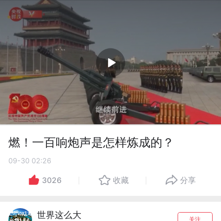
燃！一百响炮声是怎样炼成的？
09-30 02:26
3026
收藏
分享
世界这么大
关注