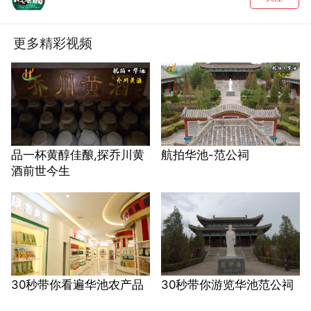
更多精彩视频
品一杯黄醇佳酿,探乔川黄
航拍华池-范公祠
酒前世今生
30秒带你看遍华池农产品
30秒带你游览华池范公祠