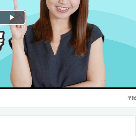
Play
Video
举报