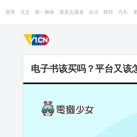
登录
微博
APP
更多
推荐
见文
第一舞林
最美志愿者
乐活
财经
汽车
电子书该买吗？平台又该