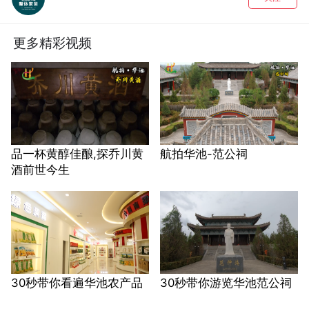
更多精彩视频
品一杯黄醇佳酿,探乔川黄
航拍华池-范公祠
酒前世今生
30秒带你看遍华池农产品
30秒带你游览华池范公祠