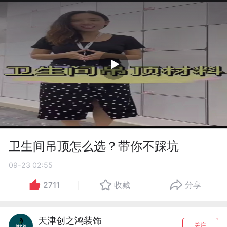
卫生间吊顶怎么选？带你不踩坑
09-23 02:55
2711
收藏
分享
天津创之鸿装饰
关注