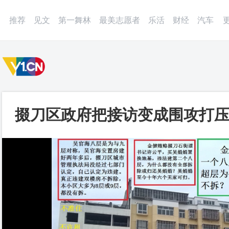
微博
APP
更多
推荐
见文
第一舞林
最美志愿者
乐活
财经
汽车
掇刀区政府把接访变成围攻打压