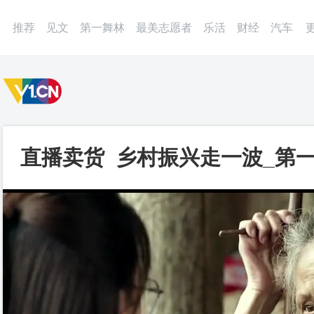
微博
APP
更多
推荐
见文
第一舞林
最美志愿者
乐活
财经
汽车
直播卖货 乡村振兴走一波_第