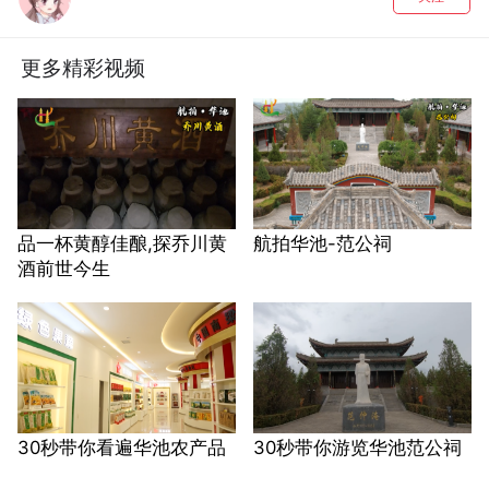
更多精彩视频
品一杯黄醇佳酿,探乔川黄
航拍华池-范公祠
酒前世今生
30秒带你看遍华池农产品
30秒带你游览华池范公祠