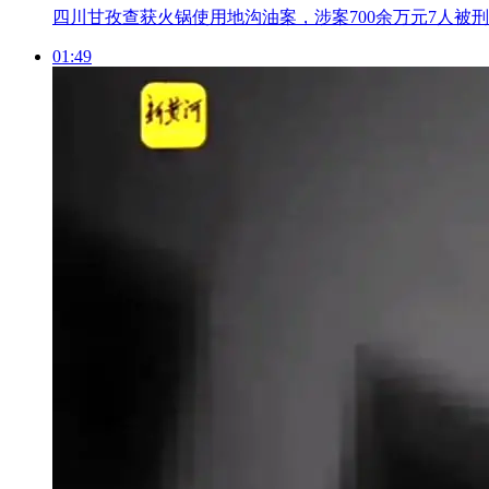
四川甘孜查获火锅使用地沟油案，涉案700余万元7人被
01:49