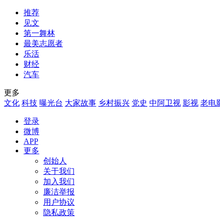
推荐
见文
第一舞林
最美志愿者
乐活
财经
汽车
更多
文化
科技
曝光台
大家故事
乡村振兴
党史
中阿卫视
影视
老电
登录
微博
APP
更多
创始人
关于我们
加入我们
廉洁举报
用户协议
隐私政策