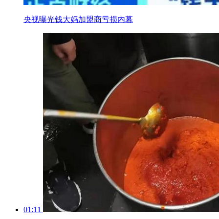
央视曝光钱大妈加盟商亏损内幕
01:11