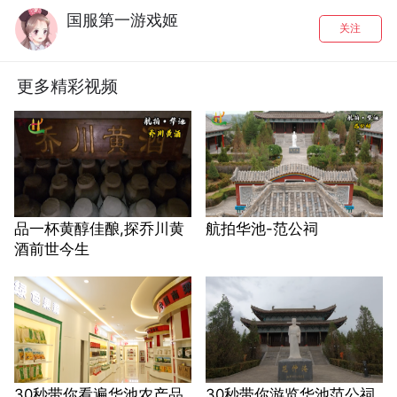
国服第一游戏姬
关注
更多精彩视频
品一杯黄醇佳酿,探乔川黄
航拍华池-范公祠
酒前世今生
30秒带你看遍华池农产品
30秒带你游览华池范公祠