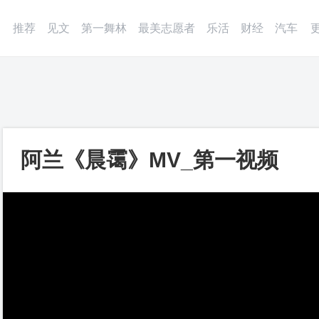
微博
APP
更多
推荐
见文
第一舞林
最美志愿者
乐活
财经
汽车
阿兰《晨霭》MV_第一视频