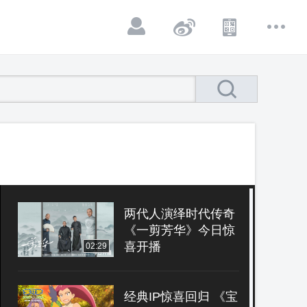
两代人演绎时代传奇
《一剪芳华》今日惊
喜开播
02:29
经典IP惊喜回归 《宝