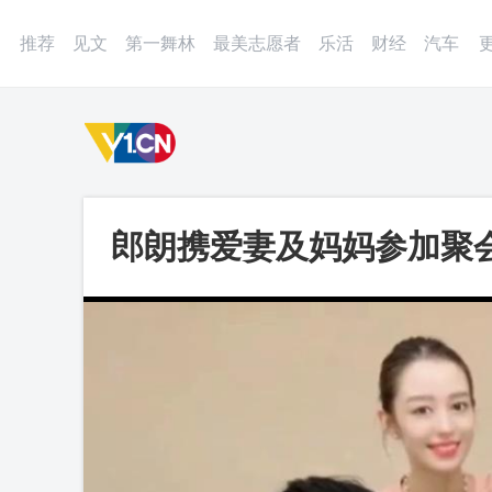
登录
微博
APP
更多
推荐
见文
第一舞林
最美志愿者
乐活
财经
汽车
郎朗携爱妻及妈妈参加聚
关系超好_第一视频