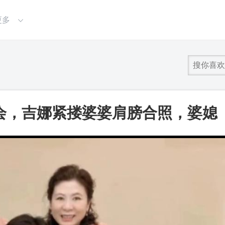
更多
会，吉娜紧搂婆婆肩膀合照，婆媳