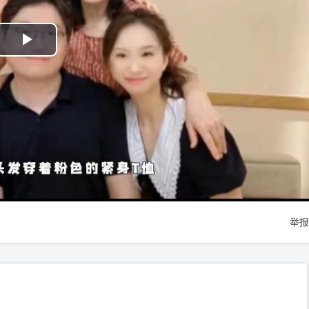
Play
Video
举报