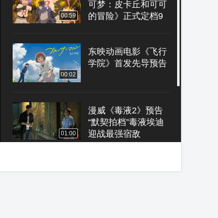
可梦：皮卡丘和可可
的冒险》正式定档9
00:59
月10日
东映动画电影《飞行
学院》首发先导预告
00:02
漫威《毒液2》预告
“默契拍档”毒液埃迪
迎战最强宿敌
01:00
《007无暇赴死》终
极预告 邦德重回谍战
世界
02:23