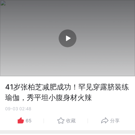
41岁张柏芝减肥成功！罕见穿露脐装练
瑜伽，秀平坦小腹身材火辣
09-03 02:48
65
收藏
分享