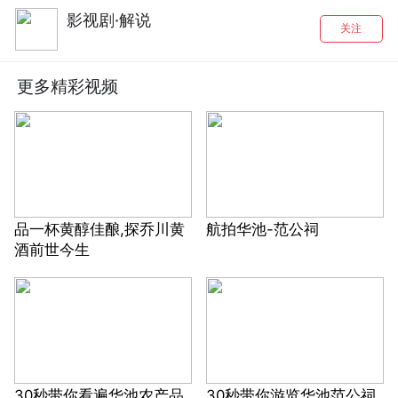
影视剧·解说
关注
更多精彩视频
品一杯黄醇佳酿,探乔川黄
航拍华池-范公祠
酒前世今生
30秒带你看遍华池农产品
30秒带你游览华池范公祠