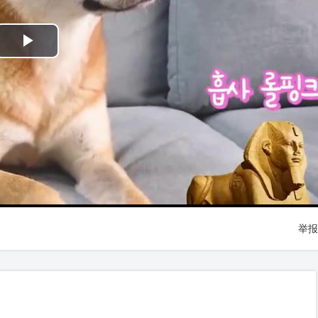
Play
Video
举报