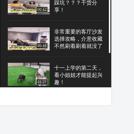
踩坑？？？干货分
享！
00:42
非常重要的客厅沙发
选择攻略，介意收藏
不然刷着刷着就没了
00:46
十一上学的第二天，
看小姐姐才能提起兴
趣！
01:27
寻味上海：舌尖上的
海胆馄饨 ！馄饨也能
吃出“海”的味道！
03:12