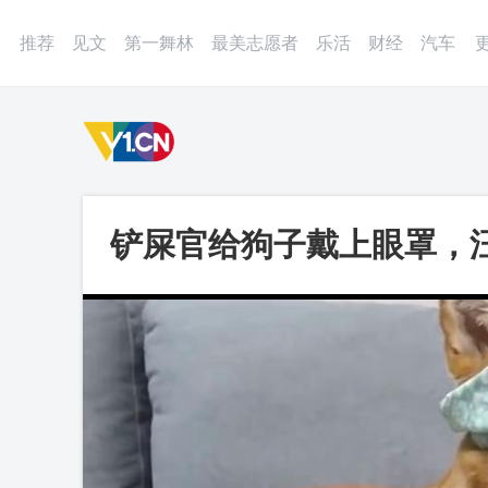
登录
微博
APP
更多
推荐
见文
第一舞林
最美志愿者
乐活
财经
汽车
铲屎官给狗子戴上眼罩，
别笑_第一视频