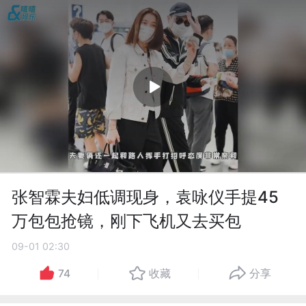
张智霖夫妇低调现身，袁咏仪手提45
万包包抢镜，刚下飞机又去买包
09-01 02:30
74
收藏
分享