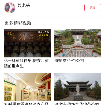
娱老头
关注
更多精彩视频
品一杯黄醇佳酿,探乔川黄
航拍华池-范公祠
酒前世今生
30秒带你看遍华池农产品
30秒带你游览华池范公祠