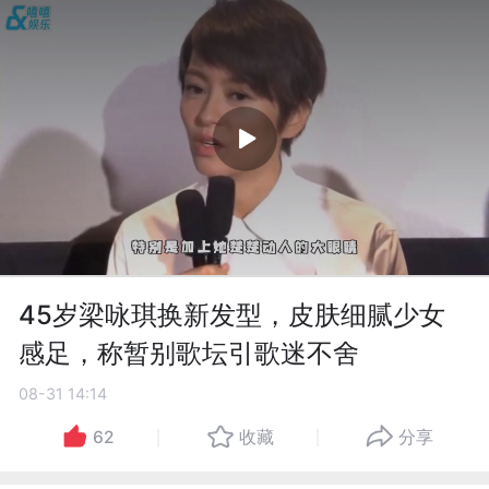
45岁梁咏琪换新发型，皮肤细腻少女
感足，称暂别歌坛引歌迷不舍
08-31 14:14
62
收藏
分享