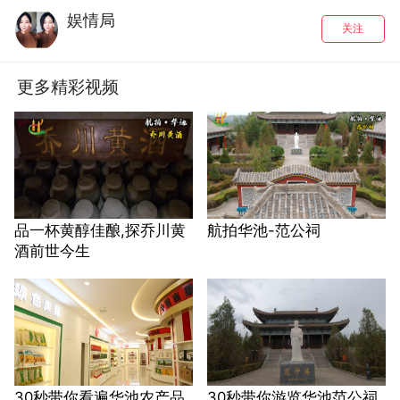
娱情局
关注
更多精彩视频
品一杯黄醇佳酿,探乔川黄
航拍华池-范公祠
酒前世今生
30秒带你看遍华池农产品
30秒带你游览华池范公祠