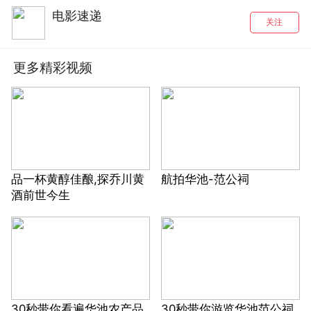
电影速递
关注
更多精彩视频
品一杯黄醇佳酿,探乔川黄
航拍华池-范公祠
酒前世今生
30秒带你看遍华池农产品
30秒带你游览华池范公祠