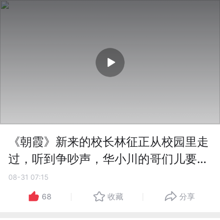
《朝霞》新来的校长林征正从校园里走
过，听到争吵声，华小川的哥们儿要帮
忙，方明珠不允许，双方争吵起来。
08-31 07:15
68
收藏
分享